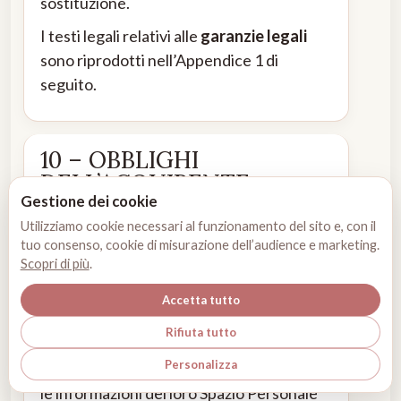
sostituzione.
I testi legali relativi alle
garanzie legali
sono riprodotti nell’Appendice 1 di
seguito.
10 – OBBLIGHI
DELL’ACQUIRENTE
Gestione dei cookie
Gli Acquirenti sono gli unici responsabili
Utilizziamo cookie necessari al funzionamento del sito e, con il
della scelta e dell’uso che fanno dei
tuo consenso, cookie di misurazione dell’audience e marketing.
Servizi. Devono verificare l’adeguatezza
Scopri di più
.
dei Servizi alle proprie esigenze e vincoli
Accetta tutto
specifici prima di acquistare i Servizi.
Rifiuta tutto
Devono inoltre adottare le misure
Personalizza
necessarie per salvare con i propri mezzi
le informazioni del loro Spazio Personale